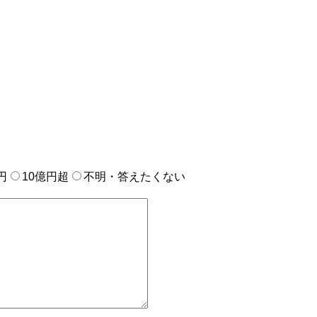
円
10億円超
不明・答えたくない