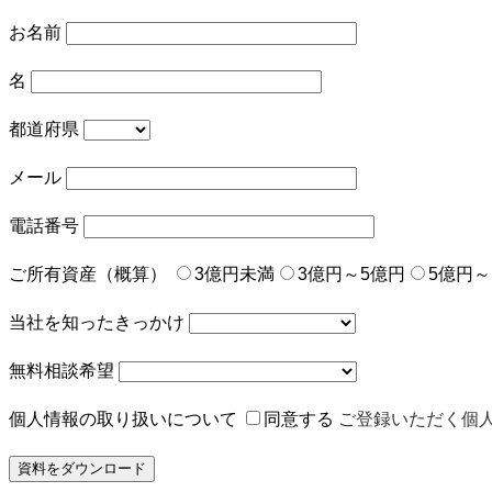
お名前
名
都道府県
メール
電話番号
ご所有資産（概算）
3億円未満
3億円～5億円
5億円～
当社を知ったきっかけ
無料相談希望
個人情報の取り扱いについて
同意する
ご登録いただく個